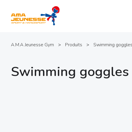
A.M.A Jeunesse Gym
>
Produits
>
Swimming goggle
Swimming goggles