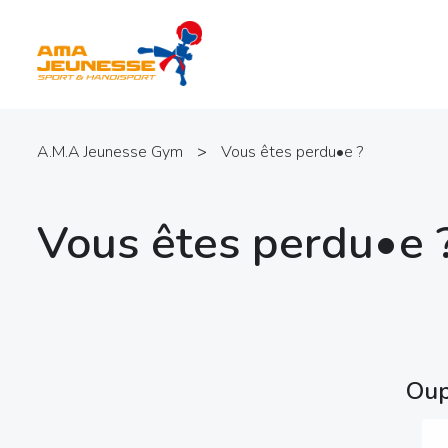
A.M.A Jeunesse Gym
>
Vous êtes perdu•e ?
Vous êtes perdu•e 
Oup